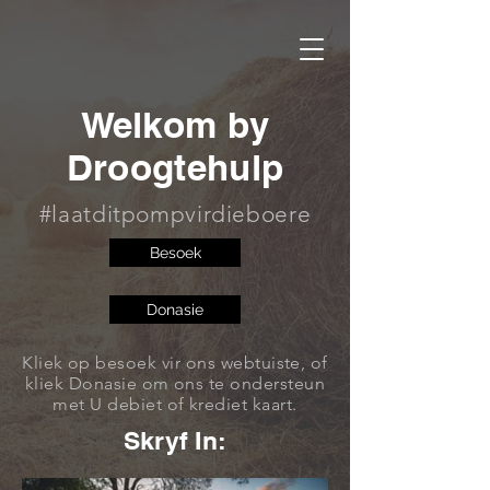
Welkom by
Droogtehulp
#laatditpompvirdieboere
Besoek
Donasie
Kliek op besoek vir ons webtuiste, of
kliek Donasie om ons te ondersteun
met U debiet of krediet kaart.
Skryf In: